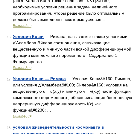
(англ. Karush Kuhn Tucker conditions, KKT)&#160;
необходимые условия решения задачи нелинейного
программирования. Чтобы решение было оптимальным,
должны быть выполнены некоторые условия …
Википедия
Условия Коши
— Римана, называемые также условиями
16
д’Аламбера Эйлера соотношения, связывающие
вещественную и мнимую части всякой дифференцируемой
функции комплексного переменного . Содержание 1
Формулировка …
Википедия
Условия Коши — Римана
— Условия Коши&#160; Римана,
17
или условия д’Аламбера&#160; Эйлера&#160; условия на
вещественную u = u(x,y) и мнимую v = v(x,y) части функции
комплексного переменного , обеспечивающие бесконечную
непрерывную дифференцируемость f(z) как
функции&#8230; …
Википедия
условия жизнедеятельности космонавта в
18
пилотируемом космическом аппарате
— условия